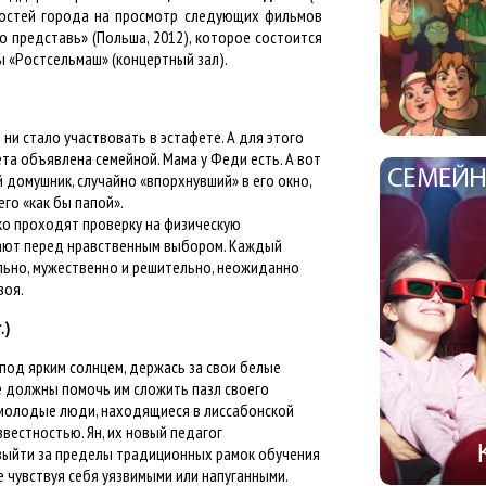
 гостей города на просмотр следующих фильмов
о представь» (Польша, 2012), которое состоится
ры «Ростсельмаш» (концертный зал).
 ни стало участвовать в эстафете. А для этого
ета объявлена семейной. Мама у Феди есть. А вот
 домушник, случайно «впорхнувший» в его окно,
го «как бы папой».
ко проходят проверку на физическую
стают перед нравственным выбором. Каждый
ельно, мужественно и решительно, неожиданно
воя.
.)
под ярким солнцем, держась за свои белые
ые должны помочь им сложить пазл своего
 молодые люди, находящиеся в лиссабонской
вестностью. Ян, их новый педагог
 выйти за пределы традиционных рамок обучения
е чувствуя себя уязвимыми или напуганными.