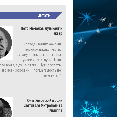
Цитаты
Петр Мамонов, музыкант и
актер
"Господь видит каждый
волосок наших чувств,
поэтому очень важно, что мы
думаем и чувствуем. Наши
 это вода, а душа- стакан. Нужно успеть
 его всем хорошим, и тогда гадость не
вместится."
Олег Янковский в роли
Святителя Митрополита
Филиппа