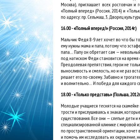
Москва), приглашает всех ростовчан и
«Полный вперед» (Россия, 2014) и «Тольк
по адресу: пр. Сельмаш, 3, Дворец культу
16.00 - «Полный вперед!» (Россия, 2014г)
Мальчик Федя 8-9 лет хочет во что бы то
ему нужны мама и папа, потому что эстаф
папа… Папу он обретает сам — невольный
под натиском Феди становится на время е
Преодолевая препятствия, герои не толь
выносливость и смелость, но и не раз в
решает его по-своему. Забавно и трогат
и волнительно… И победа для каждого с
18.00 - «Только представь» (Польша, 2012г
Молодые учащиеся теснятся на скамейке 
трости и прислушиваясь к знакам, котор
существования. Все они — слепые дети и
специализированной клинике с мировой из
по пространственной ориентации, хочет
и помочь им исследовать их окружение, н