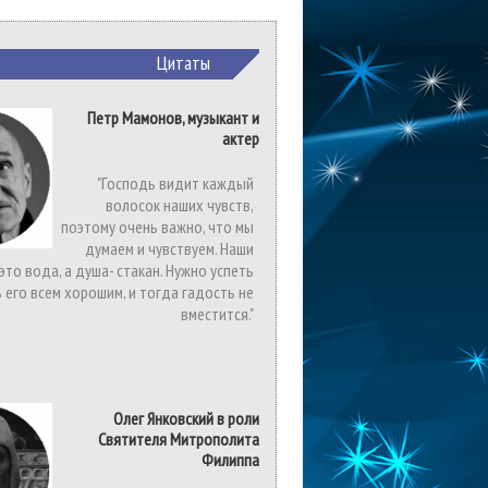
Цитаты
Петр Мамонов, музыкант и
актер
"Господь видит каждый
волосок наших чувств,
поэтому очень важно, что мы
думаем и чувствуем. Наши
 это вода, а душа- стакан. Нужно успеть
 его всем хорошим, и тогда гадость не
вместится."
Олег Янковский в роли
Святителя Митрополита
Филиппа