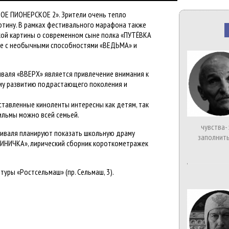
ОЕ ПИОНЕРСКОЕ 2». Зрители очень тепло
ртину. В рамках фестивального марафона также
кой картины о современном сыне полка «ПУТЁВКА
ке с необычными способностями «ВЕДЬМА» и
валя «ВВЕРХ» является привлечение внимания к
му развитию подрастающего поколения и
ставленные киноленты интересны как детям, так
ильмы можно всей семьей.
чувства-
иваля планируют показать школьную драму
заполнить
ДИНИЧКА», лирический сборник короткометражек
уры «Ростсельмаш» (пр. Сельмаш, 3).