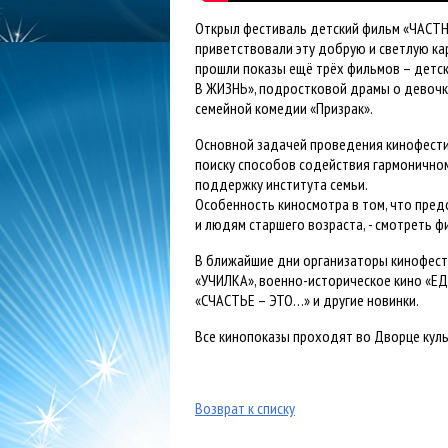
Открыл фестиваль детский фильм «ЧАСТН
приветствовали эту добрую и светлую ка
прошли показы ещё трёх фильмов – детс
В ЖИЗНЬ», подростковой драмы о девоч
семейной комедии «Призрак».
Основной задачей проведения кинофести
поиску способов содействия гармонично
поддержку института семьи.
Особенность киносмотра в том, что пред
и людям старшего возраста, - смотреть ф
В ближайшие дни организаторы кинофест
«УЧИЛКА», военно-историческое кино «Е
«СЧАСТЬЕ – ЭТО…» и другие новинки.
Все кинопоказы проходят во Дворце культ
Возврат к списку